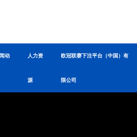
闻动
人力资
欧冠联赛下注平台（中国）有
源
限公司