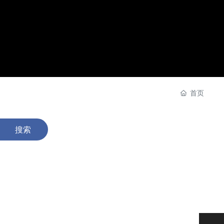
首页
搜索