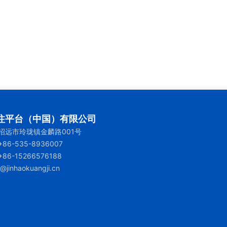
注平台（中国）有限公司
省招远市玲珑镇金麟路001号
+86-535-8936007
+86-
15266576188
@jinhaokuangji.cn