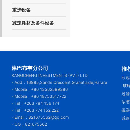
重选设备
减速耗材及备件设备
津巴布韦分公司
推
KANGCHENG INVESTMENTS (PVT) LTD.
欧冠
- Add：16985,Sande Crescent,Granetiside,Harare
破
- Mobile：
+86 13562599386
过
- Mobile：
+86 18753517722
浓缩
- Tel：
+263 784 156 174
磁选
- Tel：
+263 774 152 222
- Email：
821675562@qq.com
减速
- QQ：821675562