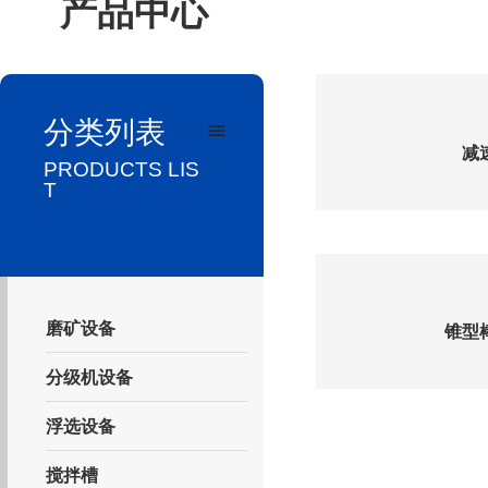
产品中心
分类列表
减
PRODUCTS LIS
T
磨矿设备
锥型
分级机设备
浮选设备
搅拌槽