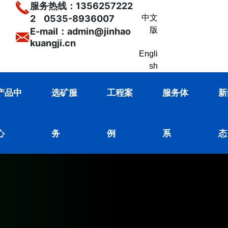
服务热线：
1356257222
2
0535-8936007
中文
版
E-mail：admin@jinhao
kuangji.cn
Engli
sh
产品中
选矿服
工程案
服务体
新
心
务
例
系
态