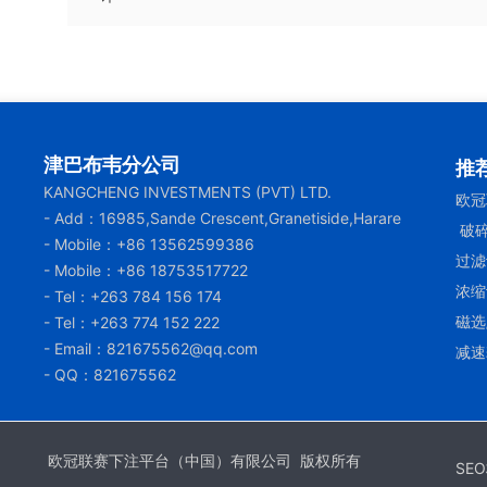
津巴布韦分公司
推
KANGCHENG INVESTMENTS (PVT) LTD.
欧冠
- Add：16985,Sande Crescent,Granetiside,Harare
破
- Mobile：
+86 13562599386
过
- Mobile：
+86 18753517722
浓缩
- Tel：
+263 784 156 174
磁选
- Tel：
+263 774 152 222
- Email：
821675562@qq.com
减速
- QQ：821675562
欧冠联赛下注平台（中国）有限公司 版权所有
SE