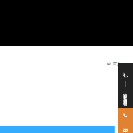
首页
欧冠联赛下注平台（中国）有限公司