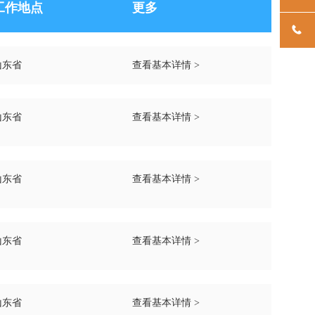
工作地点
更多
山东省
查看基本详情 >
山东省
查看基本详情 >
山东省
查看基本详情 >
山东省
查看基本详情 >
山东省
查看基本详情 >