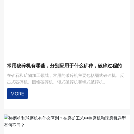
新闻动态
人力资源
欧冠联赛下注平台（中国）有限公司
常用破碎机有哪些，分别应用于什么矿种，破碎过程的影
响因素有哪些？
在矿石和矿物加工领域，常用的破碎机主要包括颚式破碎机、反
击式破碎机、圆锥破碎机、辊式破碎机和锤式破碎机。
MORE