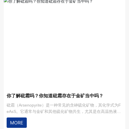
你了解砒霜吗？你知道砒霜存在于金矿当中吗？
砒霜（Arsenopyrite）是一种常见的含砷硫化矿物，其化学式为F
eAsS。它通常与金矿和其他硫化矿物共生，尤其是在高温热液矿
床和火山成因矿床中。砒霜在选矿过程中对浮选选择性有显著影
MORE
响，需要特别处理以优化矿石的回收率和产品质量。