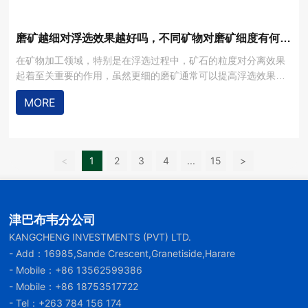
磨矿越细对浮选效果越好吗，不同矿物对磨矿细度有何要
求？
在矿物加工领域，特别是在浮选过程中，矿石的粒度对分离效果
起着至关重要的作用，虽然更细的磨矿通常可以提高浮选效果，
但过度细磨也可能带来负面影响。
MORE
<
1
2
3
4
...
15
>
津巴布韦分公司
KANGCHENG INVESTMENTS (PVT) LTD.
- Add：16985,Sande Crescent,Granetiside,Harare
- Mobile：
+86 13562599386
- Mobile：
+86 18753517722
- Tel：
+263 784 156 174