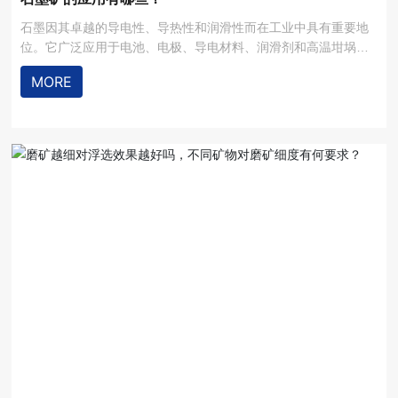
石墨因其卓越的导电性、导热性和润滑性而在工业中具有重要地
位。它广泛应用于电池、电极、导电材料、润滑剂和高温坩埚等
领域。此外，石墨是生产石墨烯的基础材料，这种纳米材料在电
MORE
子、能源和材料科学等方面展现出巨大的潜力，进一步提升了石
墨的重要性。