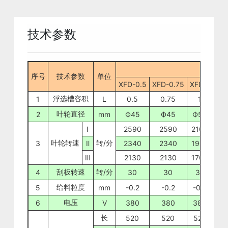
技术参数
数值
序号
技术参数
单位
XFD-0.5
XFD-0.75
XFD-1
XFD
浮选槽容积
1
L
0.5
0.75
1
1
叶轮直径
2
mm
Ф45
Ф45
Ф55
Ф
Ⅰ
2590
2590
2100
1
叶轮转速
转/分
3
Ⅱ
2340
2340
1900
1
Ⅲ
2130
2130
1700
1
刮板转速
转/分
4
30
30
30
给料粒度
5
mm
-0.2
-0.2
-0.2
-
电压
6
V
380
380
380
3
长
520
520
520
5