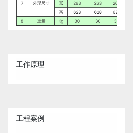
外形尺寸
宽
7
263
263
263
2
高
628
628
628
5
重量
8
Kg
30
30
35
工作原理
工程案例