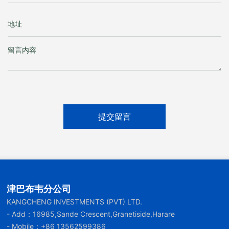
提交留言
津巴布韦分公司
KANGCHENG INVESTMENTS (PVT) LTD.
- Add：16985,Sande Crescent,Granetiside,Harare
- Mobile：
+86 13562599386