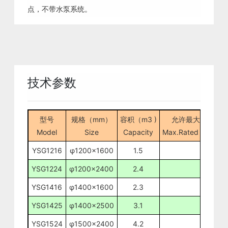
点，不带水泵系统。
技术参数
型号
规格（mm）
容积（m3 )
允许最大工作压力 
Model
Size
Capacity
Max.Rated Operati
YSG1216
φ1200×1600
1.5
0.58
YSG1224
φ1200×2400
2.4
0.58
YSG1416
φ1400×1600
2.3
0.58
YSG1425
φ1400×2500
3.1
0.58
YSG1524
φ1500×2400
4.2
0.58