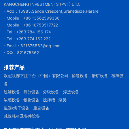
KANGCHENG INVESTMENTS (PVT) LTD.
- Add：16985,Sande Crescent,Granetiside,Harare
- Mobile：
+86 13562599386
- Mobile：
+86 18753517722
- Tel：
+263 784 156 174
- Tel：
+263 774 152 222
- Email：
821675562@qq.com
- QQ：821675562
推荐产品
欧冠联赛下注平台（中国）有限公司
输送设备
磨矿设备
破碎设
备
过滤设备
筛分设备
分级设备
浮选设备
浓缩设备
氰化设备
搅拌槽
泵类
磁选/烘干设备
重选设备
减速耗材及备件设备