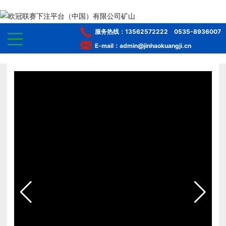
服务热线：
13562572222
0535-8936007
E-mail：admin@jinhaokuangji.cn
网站首页
走进欧冠联赛下注平台（中国）有限公司
产品中心
选矿服务
工程案例
服务体系