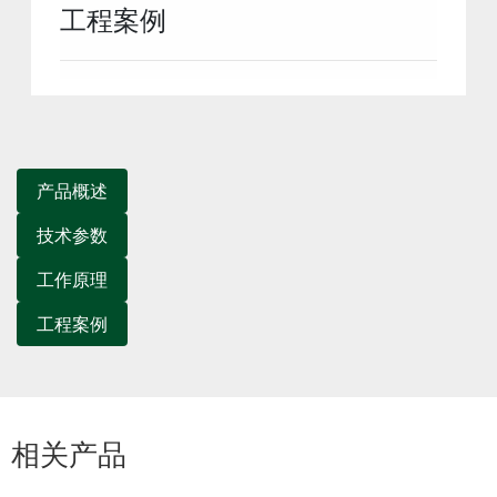
工程案例
产品概述
技术参数
工作原理
工程案例
相关产品