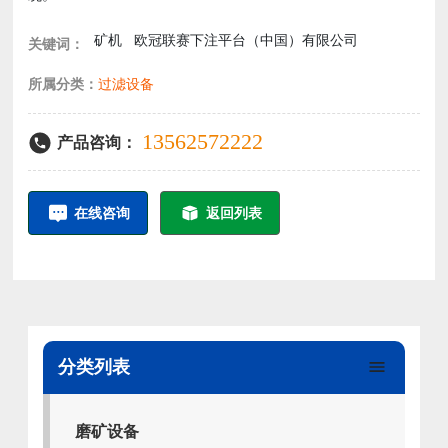
矿机
欧冠联赛下注平台（中国）有限公司
关键词：
所属分类：
过滤设备
13562572222
产品咨询：
在线咨询
返回列表
分类列表
磨矿设备